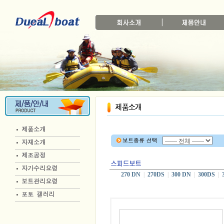
270 DN
|
270DS
|
300 DN
|
300DS
|