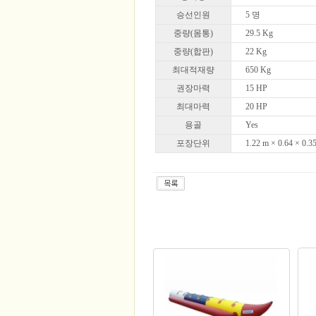
승선인원
5 명
중량(몸통)
29.5 Kg
중량(합판)
22 Kg
최대적재량
650 Kg
권장마력
15 HP
최대마력
20 HP
용골
Yes
포장단위
1.22 m × 0.64 × 0.3