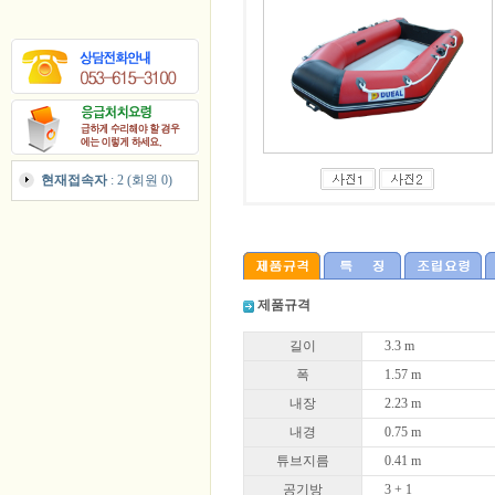
현재접속자
: 2 (회원 0)
제품규격
길이
3.3 m
폭
1.57 m
내장
2.23 m
내경
0.75 m
튜브지름
0.41 m
공기방
3 + 1